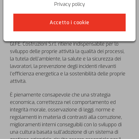
commesse private e pubbliche per conto terzi. I
Privacy policy
principali mercati di riferimento sono quelli delle
nuovi costruzioni o ristrutturazioni di fabbricati a
Accetto i cookie
destinazione d’uso commerciale, industriale e
terziario.
GI.FE. Costruzioni S.r.l. ritiene indispensabile per lo
sviluppo delle proprie attività la qualità dei processi,
la tutela dell’ambiente, la salute e la sicurezza dei
lavoratori, la prevenzione degli incidenti rilevanti
l’efficienza energetica e la sostenibilità delle proprie
attività.
È pienamente consapevole che una strategia
economica, correttezza nel comportamento ed
integrità morale, osservazione di leggi, norme e
regolamenti in materia di contrasti alla corruzione,
miglioramenti interni conseguibili con lo sviluppo di
una cultura basata sull’adozione di un sistema di