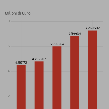
Milioni di Euro
8
7.268502
6.84454
5.998364
6
4.792207
4.50172
4
2