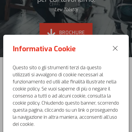
Lev Tolstoj
BROCHURE
Informativa Cookie
Questo sito o gli strumenti terzi da questo
POLITICA AZIENDALE
utilizzati si avvalgono di cookie necessari al
funzionamento ed utili alle finalità illustrate nella
cookie policy. Se vuoi saperne di più o negare il
consenso a tutti o ad alcuni cookie, consulta la
cookie policy. Chiudendo questo banner, scorrendo
GI.FE. Costruzioni S.r.l., impresa edile ed impiantistica
questa pagina, cliccando su un link o proseguendo
fondata nel 1987, può vantare una lunga esperienza
la navigazione in altra maniera, acconsenti all’uso
nel campo delle costruzioni e della manutenzione.
dei cookie.
Esercita su vasta scala territoriale, operando su