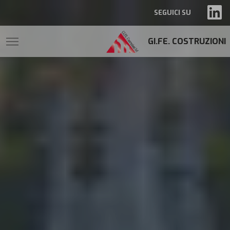
SEGUICI SU
GI.FE. COSTRUZIONI